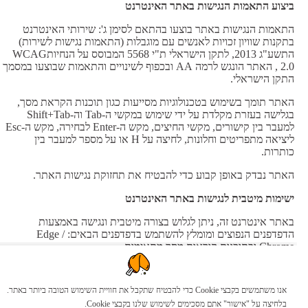
ביצוע התאמות הנגישות באתר האינטרנט
התאמות הנגישות באתר בוצעו בהתאם לסימן ג': שירותי האינטרנט
בתקנות שוויון זכויות לאנשים עם מוגבלות (התאמות נגישות לשירות)
התשע"ג 2013, לתקן הישראלי ת"י 5568 המבוסס על הנחיותWCAG
2.0 , האתר הונגש לרמה AA ובכפוף לשינויים והתאמות שבוצעו במסמך
התקן הישראלי.
האתר תומך בשימוש בטכנולוגיות מסייעות כגון תוכנות הקראת מסך,
בגלישה בעזרת מקלדת על ידי שימוש במקשי ה-Tab וה-Shift+Tab
למעבר בין קישורים, מקשי החיצים, מקש ה-Enter לבחירה, מקש ה-Esc
ליציאה מתפריטים וחלונות, לחיצה על H או על מספר למעבר בין
כותרות.
האתר נבדק באופן קבוע כדי להבטיח את תחזוקת נגישות האתר.
ישימות מיטבית לנגישות באתר האינטרנט
באתר אינטרנט זה, ניתן לגלוש בצורה מיטבית ונגישה באמצעות
הדפדפנים הנפוצים ומומלץ להשתמש בדפדפנים הבאים: Edge /
Chrome ובתוכנות קוראות מסך מתאימות.
דרכי פניה לבקשות, תקלות נגישות והצעות לשיפור:
אנו משתמשים בקבצי Cookie כדי להבטיח שתקבל את חוויית השימוש הטובה ביותר באתר.
במידה ומצאתם באתר האינטרנט בעיה בנושא הנגישות או שהנכם
בלחיצה על "אישור" אתם מסכימים לשימוש שלנו בקבצי Cookie.
זקוקים עזרה, אתם מוזמנים לפנות אלינו דרך רכז הנגישות של הארגון