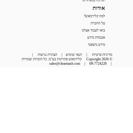
תמיכה במפתחים
אודות
למה קלירמאש?
על החברה
בואו לעבוד אצלנו
אבטחת מידע
מידע משפטי
מדיניות פרטיות
 | 
תנאי שימוש
 | 
הצהרת נגישות
 | 
© Copyright 2026
קלירמאש פתרונות בע"מ. כל הזכויות שמורות
sales@clearmash.com
 | 
09-7724228
 | 