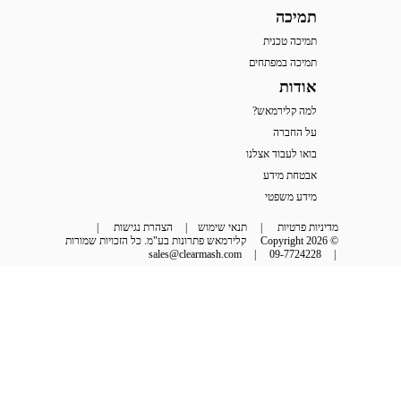
תמיכה
תמיכה טכנית
תמיכה במפתחים
אודות
למה קלירמאש?
על החברה
בואו לעבוד אצלנו
אבטחת מידע
מידע משפטי
מדיניות פרטיות
 | 
תנאי שימוש
 | 
הצהרת נגישות
 | 
© Copyright 2026
קלירמאש פתרונות בע"מ. כל הזכויות שמורות
sales@clearmash.com
 | 
09-7724228
 | 