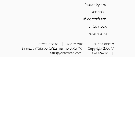
למה קלירמאש?
על החברה
בואו לעבוד אצלנו
אבטחת מידע
מידע משפטי
מדיניות פרטיות
 | 
תנאי שימוש
 | 
הצהרת נגישות
 | 
© Copyright 2026
קלירמאש פתרונות בע"מ. כל הזכויות שמורות
sales@clearmash.com
 | 
09-7724228
 | 