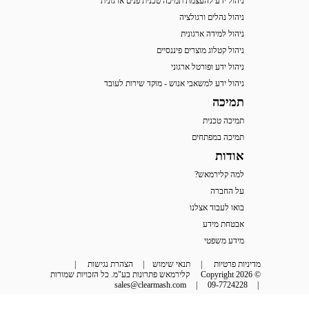
ניהול ידע להעצמת תמיכה טכנית פנים ארגונית
ניהול נהלים ורגולציה
ניהול למידה ארגונית
ניהול קטלוג מוצרים פיננסיים
ניהול ידע ופורטל ארגוני
ניהול ידע למשאבי אנוש - מוקד שירות לעובד
תמיכה
תמיכה טכנית
תמיכה במפתחים
אודות
למה קלירמאש?
על החברה
בואו לעבוד אצלנו
אבטחת מידע
מידע משפטי
מדיניות פרטיות
 | 
תנאי שימוש
 | 
הצהרת נגישות
 | 
© Copyright 2026
קלירמאש פתרונות בע"מ. כל הזכויות שמורות
sales@clearmash.com
 | 
09-7724228
 | 