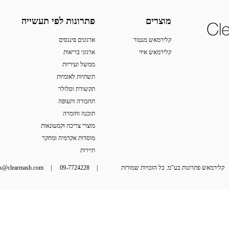
מוצרים
פתרונות לפי תעשייה
קלירמאש מנטור
ארגונים פיננסים
קלירמאש איזי
ארגוני בריאות
ממשל ועיריות
תשתיות לאומיות
תקשורת וסלולר
תחבורה ותעופה
תוכנה וחומרה
מוצרי צריכה וקמעונאות
מוסדות אקדמיה ומחקר
תיירות
קלירמאש פתרונות בע"מ. כל הזכויות שמורות
 | 
09-7724228
 | 
es@clearmash.com