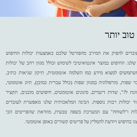
טוב יותר
בדים להפיק את המירב מהפורטל שלכם באמצעות יכולות החיפוש
נו. החיפוש במוצר אינטואיטיבי לשימוש וכולל מגוון רחב של יכולות
שתמשים למצוא מידע כמו השלמה אוטומטית, תיקון שגיאות כתיב,
י שפות, מורפולוגיה במגוון שפות (כולל עברית כמובן), תיוג אוטומטי,
ת ל?", שדות דינמיים, סינונים אוטומטים, חיפושים מובנים, תקציר
וד יכולות רבות נוספות. הבינה המלאכותית שלנו מאפשרת לעובדים
ות ו"לשוחח" עם המערכת בשפה טבעית, מוודאת שהפריטים הכי
וצגו בחיפוש ויודעת להמליץ על פריטים קשורים באופן אוטומטי.