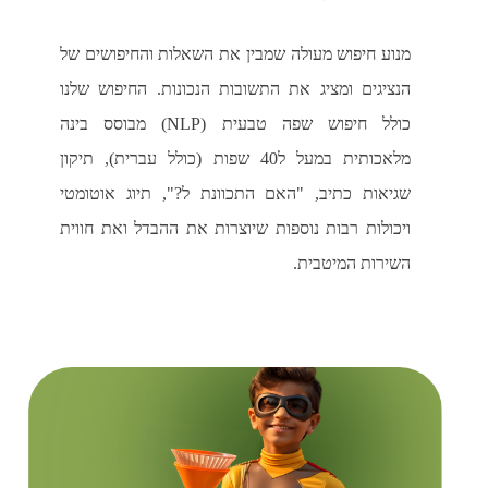
מנוע חיפוש מעולה שמבין את השאלות והחיפושים של
הנציגים ומציג את התשובות הנכונות. החיפוש שלנו
כולל חיפוש שפה טבעית (NLP) מבוסס בינה
מלאכותית במעל ל40 שפות (כולל עברית), תיקון
שגיאות כתיב, "האם התכוונת ל?", תיוג אוטומטי
ויכולות רבות נוספות שיוצרות את ההבדל ואת חווית
השירות המיטבית.