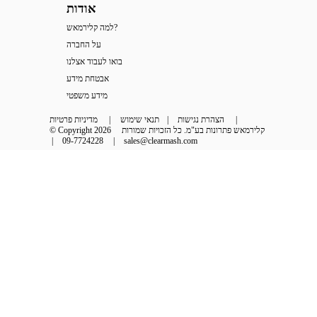
אודות
למה קלירמאש?
על החברה
בואו לעבוד אצלנו
אבטחת מידע
מידע משפטי
 | 
הצהרת נגישות
 | 
תנאי שימוש
 | 
מדיניות פרטיות
קלירמאש פתרונות בע"מ. כל הזכויות שמורות
© Copyright 2026
 | 
09-7724228
 | 
sales@clearmash.com