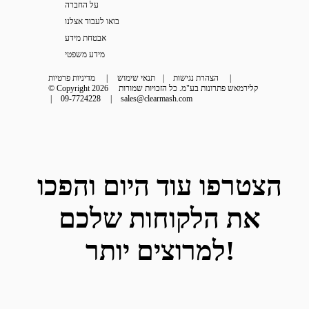
על החברה
בואו לעבוד אצלנו
אבטחת מידע
מידע משפטי
 | 
הצהרת נגישות
 | 
תנאי שימוש
 | 
מדיניות פרטיות
קלירמאש פתרונות בע"מ. כל הזכויות שמורות
© Copyright 2026
 | 
09-7724228
 | 
sales@clearmash.com
הצטרפו עוד היום והפכו
את הלקוחות שלכם
למרוצים יותר!