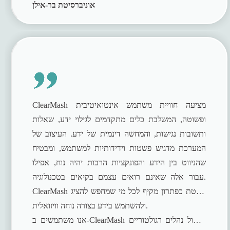
אוניברסיטת בר-אילן
ClearMash מציעה חוויית משתמש אינטואיטיבית
ופשוטה, המשלבת כלים מתקדמים לגילוי ידע, שאלות
ותשובות נגישות, והמחשה דינמית של ידע. העיצוב של
המערכת מדגיש פשטות וידידותיות למשתמש, ומבטיח
שהניווט בין הידע והפונקציות הרבות יהיה נוח, אפילו
עבור אלה שאינם רואים עצמם בקיאים בטכנולוגיה.
ClearMash בולטת כפתרון מקיף לכל מי שמחפש להציג
ולהשתמש בידע בצורה נוחה וויזואלית.
אנו משתמשים ב-ClearMash לניהול נהלים רגולטוריים