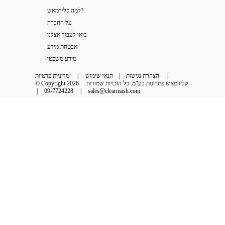
למה קלירמאש?
על החברה
בואו לעבוד אצלנו
אבטחת מידע
מידע משפטי
 | 
הצהרת נגישות
 | 
תנאי שימוש
 | 
מדיניות פרטיות
קלירמאש פתרונות בע"מ. כל הזכויות שמורות
© Copyright 2026
 | 
09-7724228
 | 
sales@clearmash.com