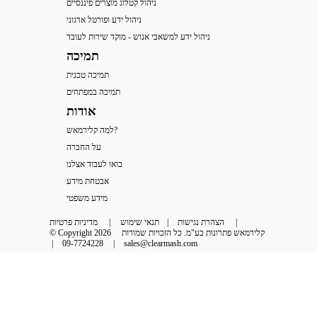
ניהול קטלוג מוצרים פיננסיים
ניהול ידע ופורטל ארגוני
ניהול ידע למשאבי אנוש - מוקד שירות לעובד
תמיכה
תמיכה טכנית
תמיכה במפתחים
אודות
למה קלירמאש?
על החברה
בואו לעבוד אצלנו
אבטחת מידע
מידע משפטי
 | 
הצהרת נגישות
 | 
תנאי שימוש
 | 
מדיניות פרטיות
קלירמאש פתרונות בע"מ. כל הזכויות שמורות
© Copyright 2026
 | 
09-7724228
 | 
sales@clearmash.com