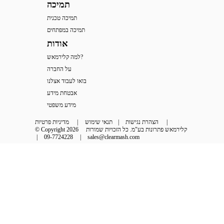
תמיכה
תמיכה טכנית
תמיכה במפתחים
אודות
למה קלירמאש?
על החברה
בואו לעבוד אצלנו
אבטחת מידע
מידע משפטי
 | 
הצהרת נגישות
 | 
תנאי שימוש
 | 
מדיניות פרטיות
קלירמאש פתרונות בע"מ. כל הזכויות שמורות
© Copyright 2026
 | 
09-7724228
 | 
sales@clearmash.com