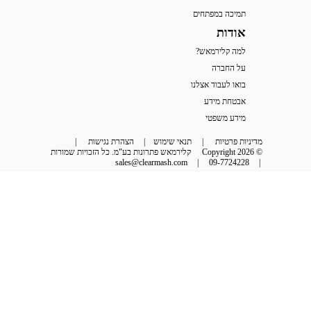
תמיכה במפתחים
אודות
למה קלירמאש?
על החברה
בואו לעבוד אצלנו
אבטחת מידע
מידע משפטי
מדיניות פרטיות
 | 
תנאי שימוש
 | 
הצהרת נגישות
 | 
© Copyright 2026
קלירמאש פתרונות בע"מ. כל הזכויות שמורות
sales@clearmash.com
 | 
09-7724228
 | 