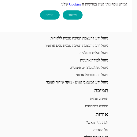
למידע נוסף ניתן לעיין במדיניות ה
Cookies
שלנו.
תיירות
פתרונות לפי תהליכים ארגוניים
אישור
דחייה
ניהול ידע להעצמת שירות לקוחות
ניהול ידע להעצמת מכירות
ניהול ידע להעצמת תמיכה טכנית ללקוחות
ניהול ידע להעצמת תמיכה טכנית פנים ארגונית
ניהול נהלים ורגולציה
ניהול למידה ארגונית
ניהול קטלוג מוצרים פיננסיים
ניהול ידע ופורטל ארגוני
ניהול ידע למשאבי אנוש - מוקד שירות לעובד
תמיכה
תמיכה טכנית
תמיכה במפתחים
אודות
למה קלירמאש?
על החברה