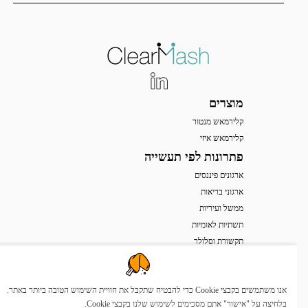
מוצרים
קלירמאש מנטור
קלירמאש איזי
פתרונות לפי תעשייה
ארגונים פיננסים
ארגוני בריאות
ממשל ועיריות
תשתיות לאומיות
תקשורת וסלולר
תחבורה ותעופה
תוכנה וחומרה
אנו משתמשים בקבצי Cookie כדי להבטיח שתקבל את חוויית השימוש הטובה ביותר באתר.
מוצרי צריכה וקמעונאות
בלחיצה על "אישור" אתם מסכימים לשימוש שלנו בקבצי Cookie.
מוסדות אקדמיה ומחקר