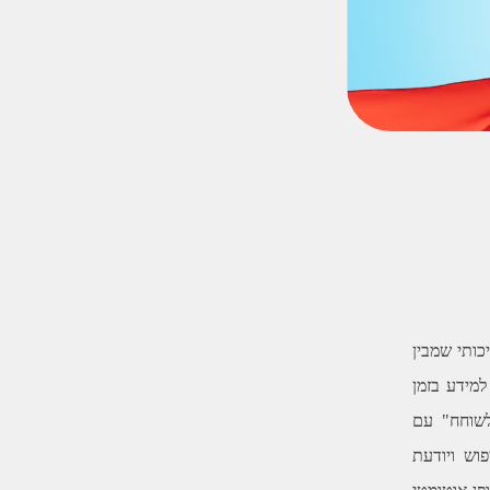
ותי שמבין
מידע בזמן
לשוחח" עם
וש ויודעת