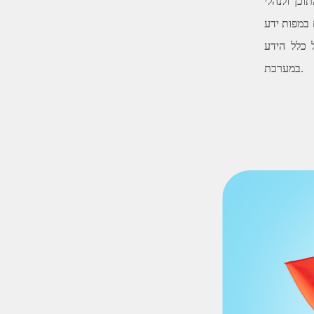
כן ולנהלי
 במפות ידע
 כלל הידע
במערכת.